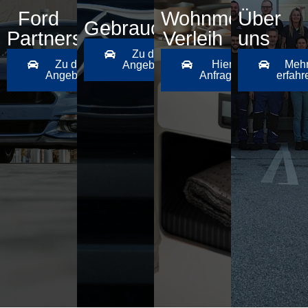
Ford
Wohnmobil
Über
Gebrauchtwagen
Partnerseite
Verleih
uns
Zu den
Zu den
Hier
Meh
Angeboten
Angeboten
Anfragen
erfahr